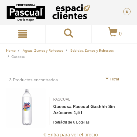
text.skipToContent
text.skipToNavigation
0
Home
Aguas, Zumos y Refrescos
Bebidas, Zumos y Refrescos
Gaseosa
Filtrar
3 Productos encontrados
PASCUAL
Gaseosa Pascual Gashhh Sin
Azúcares 1,5 l
Retráctil de 6 Botellas
€ Entra para ver el precio