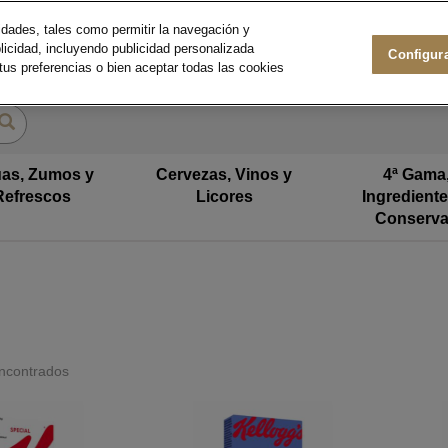
lidades, tales como permitir la navegación y
blicidad, incluyendo publicidad personalizada
Configur
 tus preferencias o bien aceptar todas las cookies
as, Zumos y
Cervezas, Vinos y
4ª Gama
Refrescos
Licores
Ingrediente
Conserv
ncontrados