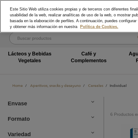
text.skipToContent
text.skipToNavigation
Este Sitio Web utiliza cookies propias y de terceros con diferentes fina
usabilidad de la web, realizar analíticas de uso de la web, o mostrar pu
basada en la elaboración de perfiles. A continuación, puedes configurar
y obtener más información en nuestra
Política de Cookies.
Lácteos y Bebidas
Café y
Agu
Vegetales
Complementos
Home
Aperitivos, snacks y desayuno
Cereales
Individual
Envase
6 Productos e
Formato
Variedad