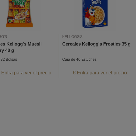
GG'S
KELLOGG'S
es Kellogg's Muesli
Cereales Kellogg's Frosties 35 g
ry 40 g
 32 Bolsas
Caja de 40 Estuches
 Entra para ver el precio
€ Entra para ver el precio