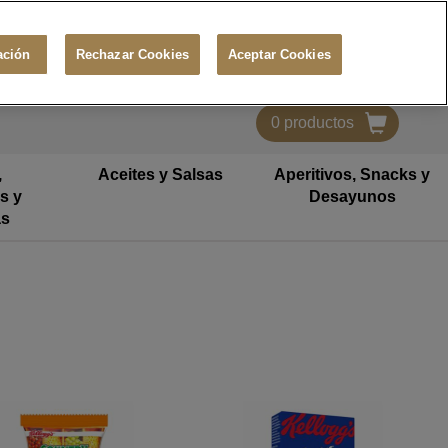
900 121 350
Contáctanos
Iniciar sesión
ación
Rechazar Cookies
Aceptar Cookies
0
productos
,
Aceites y Salsas
Aperitivos, Snacks y
s y
Desayunos
as